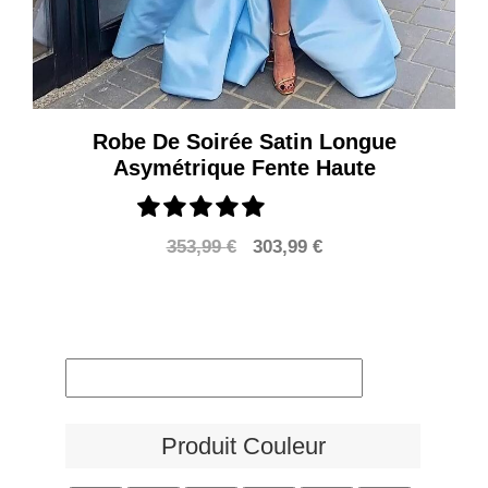
Robe De Soirée Satin Longue
Asymétrique Fente Haute
Le
Le
353,99
€
303,99
€
prix
prix
initial
actuel
était :
est :
353,99 €.
303,99 €.
Produit Couleur