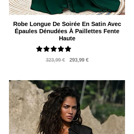
Robe Longue De Soirée En Satin Avec
Épaules Dénudées À Paillettes Fente
Haute
Le
Le
323,99
€
293,99
€
prix
prix
initial
actuel
était :
est :
323,99 €.
293,99 €.