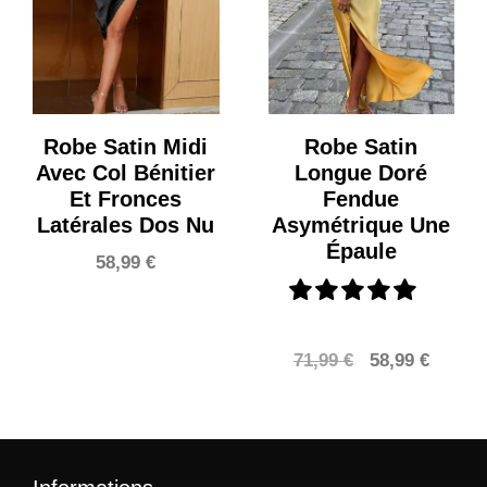
Robe Satin Midi
Robe Satin
Avec Col Bénitier
Longue Doré
Et Fronces
Fendue
Latérales Dos Nu
Asymétrique Une
Épaule
58,99
€
Le
Le
71,99
€
58,99
€
prix
prix
initial
actuel
était :
est :
71,99 €.
58,99 €