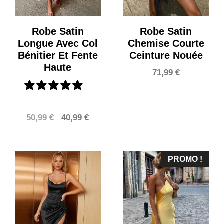
Robe Satin
Robe Satin
Longue Avec Col
Chemise Courte
Bénitier Et Fente
Ceinture Nouée
Haute
71,99
€
Le
Le
50,99
€
40,99
€
prix
prix
initial
actuel
était :
est :
PROMO !
50,99 €.
40,99 €.