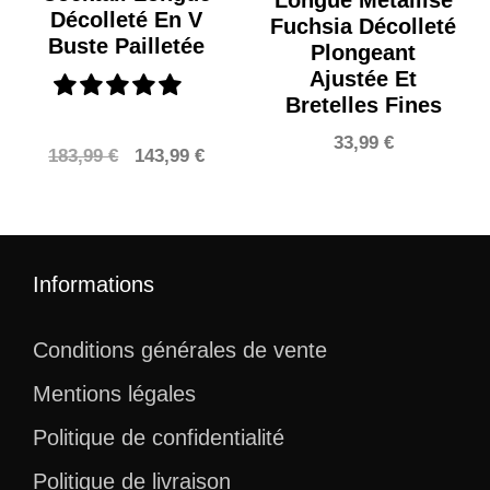
Longue Métallisé
Décolleté En V
Fuchsia Décolleté
Buste Pailletée
Plongeant
Ajustée Et
Bretelles Fines
33,99
€
Le
Le
183,99
€
143,99
€
prix
prix
initial
actuel
était :
est :
183,99 €.
143,99 €.
Informations
Conditions générales de vente
Mentions légales
Politique de confidentialité
Politique de livraison