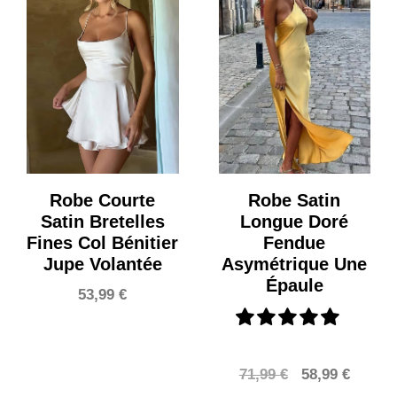
Robe Courte
Robe Satin
Satin Bretelles
Longue Doré
Fines Col Bénitier
Fendue
Jupe Volantée
Asymétrique Une
Épaule
53,99
€
Le
Le
71,99
€
58,99
€
prix
prix