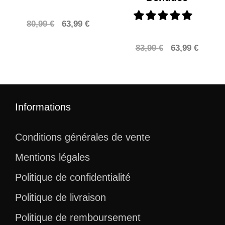
Le
Le
80,99
€
63,99
€
prix
prix
Le
Le
83,99
€
63,99
€
initial
actuel
prix
prix
était :
est :
initial
actuel
80,99 €.
63,99 €.
était :
est :
83,99 €.
63,99 €
Informations
Conditions générales de vente
Mentions légales
Politique de confidentialité
Politique de livraison
Politique de remboursement