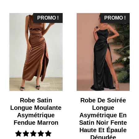
initial
actuel
était :
est :
PROMO !
PROMO !
71,99 €.
58,99 €
Robe Satin
Robe De Soirée
Longue Moulante
Longue
Asymétrique
Asymétrique En
Fendue Marron
Satin Noir Fente
Haute Et Épaule
Dénudée