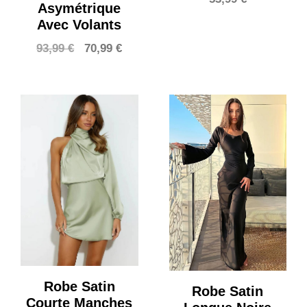
Asymétrique
Avec Volants
Le
Le
93,99
€
70,99
€
prix
prix
initial
actuel
était :
est :
93,99 €.
70,99 €.
Robe Satin
Robe Satin
Courte Manches