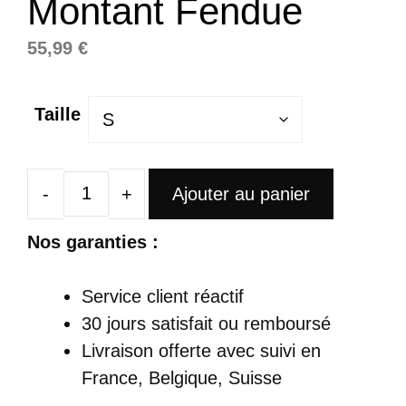
Montant Fendue
55,99
€
Taille
Ajouter au panier
quantité
de
Nos garanties :
Robe
Satin
Service client réactif
Longue
30 jours satisfait ou remboursé
Rouge
Livraison offerte
avec suivi en
Manches
France, Belgique, Suisse
Longues