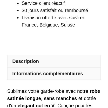
Satin
Service client réactif
Longue
30 jours satisfait ou remboursé
Poudré
Livraison offerte
avec suivi en
Sans
France, Belgique, Suisse
Manches
Col
En
V
Dos
Description
Nu
Informations complémentaires
Sublimez votre garde-robe avec notre
robe
satinée longue
,
sans manches
et dotée
d’un
élégant col en V
. Conçue pour les