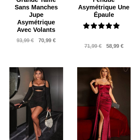
Sans Manches
Asymétrique Une
Jupe
Épaule
Asymétrique
Avec Volants
Le
Le
93,99
€
70,99
€
Le
Le
71,99
€
58,99
€
prix
prix
prix
prix
initial
actuel
initial
actuel
était :
est :
était :
est :
93,99 €.
70,99 €.
71,99 €.
58,99 €