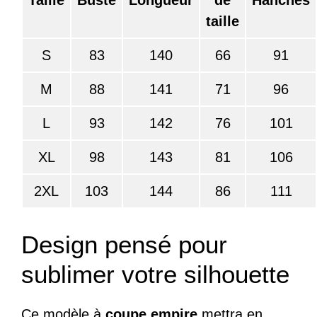
Taille
Buste
Longueur
de
Hanches
taille
S
83
140
66
91
M
88
141
71
96
L
93
142
76
101
XL
98
143
81
106
2XL
103
144
86
111
Design pensé pour
sublimer votre silhouette
Ce modèle à
coupe empire
mettra en