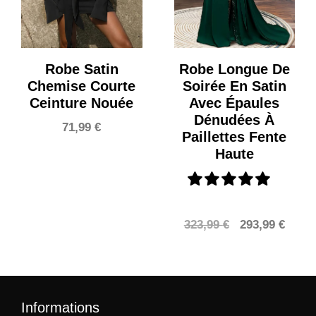
Robe Satin
Robe Longue De
Chemise Courte
Soirée En Satin
Ceinture Nouée
Avec Épaules
Dénudées À
71,99
€
Paillettes Fente
Haute
Le
Le
323,99
€
293,99
€
prix
prix
initial
actue
était :
est :
323,99 €.
293,9
Informations