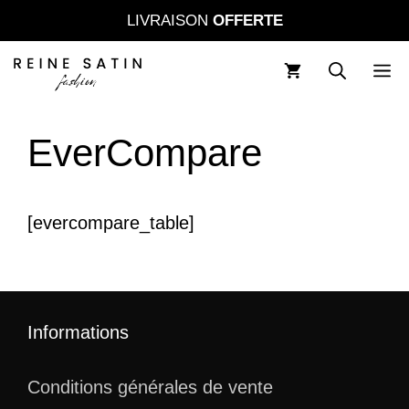
Aller
LIVRAISON
OFFERTE
au
contenu
M
EverCompare
[evercompare_table]
Informations
Conditions générales de vente