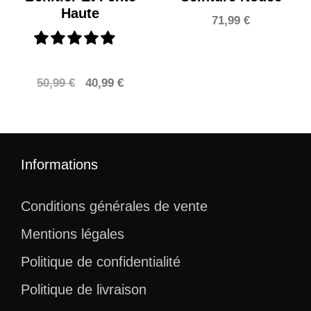
Haute
71,99
€
Le
Le
50,99
€
40,99
€
prix
prix
initial
actuel
était :
est :
50,99 €.
40,99 €.
Informations
Conditions générales de vente
Mentions légales
Politique de confidentialité
Politique de livraison