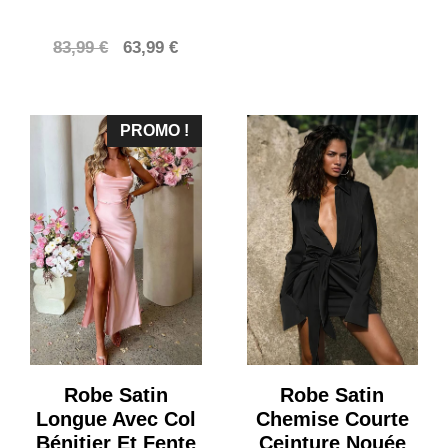
Le
Le
83,99
€
63,99
€
prix
prix
initial
actuel
était :
est :
PROMO !
83,99 €.
63,99 €.
Robe Satin
Robe Satin
Longue Avec Col
Chemise Courte
Bénitier Et Fente
Ceinture Nouée