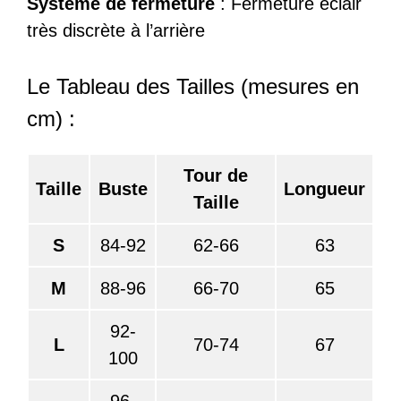
Système de fermeture
: Fermeture éclair
très discrète à l’arrière
Le Tableau des Tailles (mesures en
cm) :
Tour de
Taille
Buste
Longueur
Taille
S
84-92
62-66
63
M
88-96
66-70
65
92-
L
70-74
67
100
96-