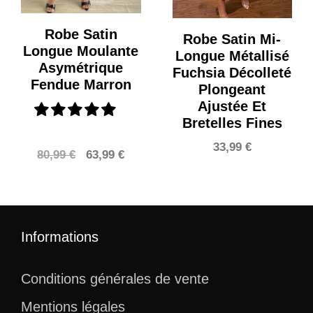
Robe Satin
Robe Satin Mi-
Longue Moulante
Longue Métallisé
Asymétrique
Fuchsia Décolleté
Fendue Marron
Plongeant
Ajustée Et
Bretelles Fines
33,99
€
Le
Le
80,99
€
63,99
€
prix
prix
initial
actuel
était :
est :
80,99 €.
63,99 €.
Informations
Conditions générales de vente
Mentions légales