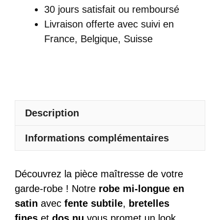
Longue
30 jours satisfait ou remboursé
Satin
Livraison offerte
avec suivi en
Fendue
France, Belgique, Suisse
Bretelles
Fines
Dos
Nu
Col
Description
Bénitier
Informations complémentaires
Découvrez la pièce maîtresse de votre
garde-robe ! Notre
robe mi-longue en
satin
avec
fente subtile
,
bretelles
fines
et
dos nu
vous promet un look