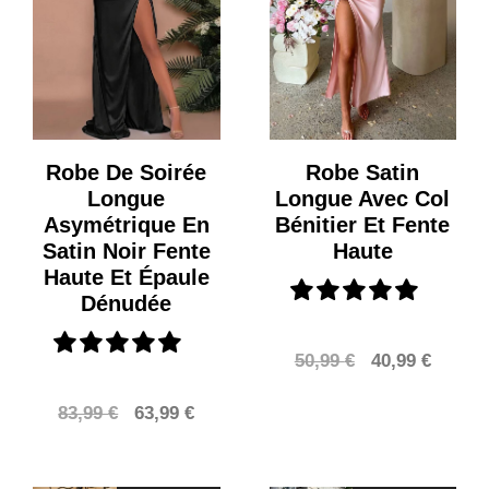
Robe De Soirée
Robe Satin
Longue
Longue Avec Col
Asymétrique En
Bénitier Et Fente
Satin Noir Fente
Haute
Haute Et Épaule
Dénudée
Le
Le
50,99
€
40,99
€
prix
prix
Le
Le
83,99
€
63,99
€
initial
actuel
prix
prix
était :
est :
initial
actuel
50,99 €.
40,99 €