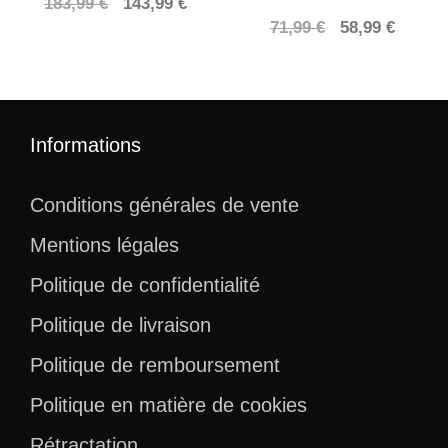
Le
Le
183,99
€
143,99
€
Le
Le
prix
prix
71,99
€
58,99
€
prix
prix
initial
actuel
initial
actuel
était :
est :
était :
est :
183,99 €.
143,99 €.
71,99 €.
58,99 €
Informations
Conditions générales de vente
Mentions légales
Politique de confidentialité
Politique de livraison
Politique de remboursement
Politique en matière de cookies
Rétractation