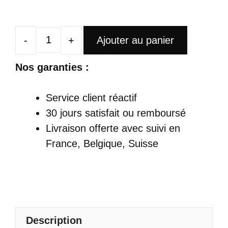
Ajouter au panier
quantité
de
Nos garanties :
Robe
Satin
Service client réactif
De
30 jours satisfait ou remboursé
Princesse
Livraison offerte
avec suivi en
Longue
France, Belgique, Suisse
Col
En
V
Manches
Pailletées
Description