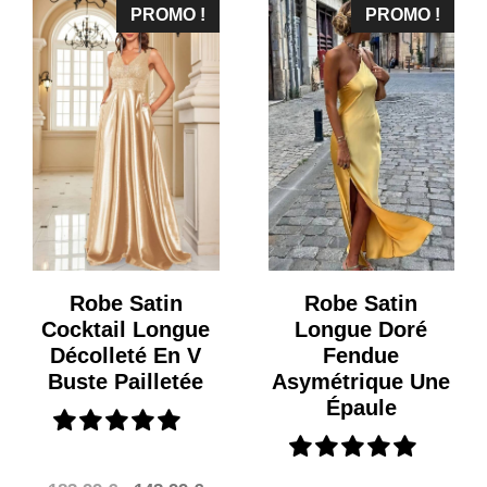
était :
est :
PROMO !
PROMO !
83,99 €.
63,99 €.
Robe Satin
Robe Satin
Cocktail Longue
Longue Doré
Décolleté En V
Fendue
Buste Pailletée
Asymétrique Une
Épaule