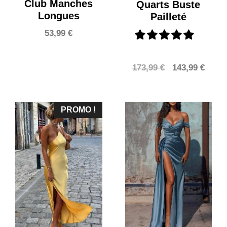
Club Manches
Quarts Buste
Longues
Pailleté
53,99
€
Le
Le
173,99
€
143,99
€
prix
prix
initial
actue
était :
est :
PROMO !
173,99 €.
143,9