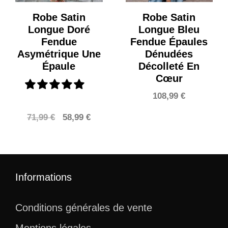
Robe Satin
Robe Satin
Longue Doré
Longue Bleu
Fendue
Fendue Épaules
Asymétrique Une
Dénudées
Épaule
Décolleté En
Cœur
108,99
€
Le
Le
71,99
€
58,99
€
prix
prix
initial
actuel
était :
est :
71,99 €.
58,99 €.
Informations
Conditions générales de vente
Mentions légales