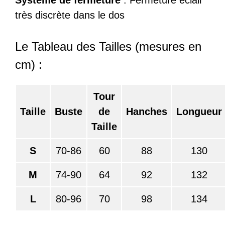
Système de fermeture
: Fermeture éclair
très discrète dans le dos
Le Tableau des Tailles (mesures en
cm) :
Tour
Taille
Buste
de
Hanches
Longueur
Taille
S
70-86
60
88
130
M
74-90
64
92
132
L
80-96
70
98
134