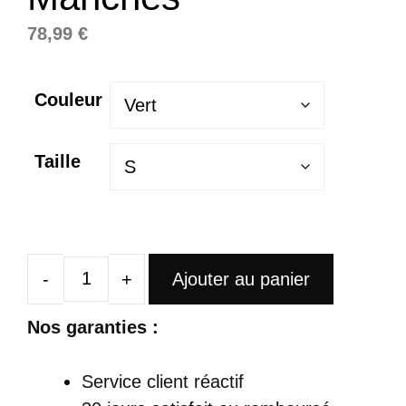
78,99
€
Couleur
Taille
Ajouter au panier
quantité
de
Nos garanties :
Robe
Satin
Service client réactif
Longue