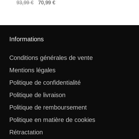
Le
Le
93,99
€
70,99
€
prix
prix
initial
actuel
était :
est :
93,99 €.
70,99 €.
Informations
Conditions générales de vente
Mentions légales
Politique de confidentialité
Politique de livraison
Politique de remboursement
Politique en matière de cookies
Rétractation