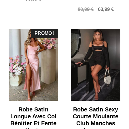
Le
Le
80,99
€
63,99
€
prix
prix
initial
actuel
était :
est :
PROMO !
80,99 €.
63,99 €
Robe Satin
Robe Satin Sexy
Longue Avec Col
Courte Moulante
Bénitier Et Fente
Club Manches