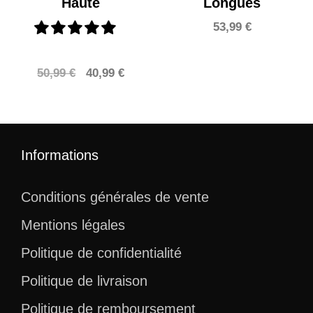
Haute
Longues
53,99
€
Le
Le
50,99
€
40,99
€
prix
prix
initial
actuel
était :
est :
50,99 €.
40,99 €.
Informations
Conditions générales de vente
Mentions légales
Politique de confidentialité
Politique de livraison
Politique de remboursement