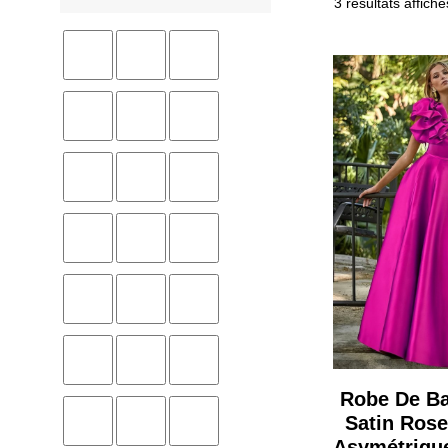
3 résultats affiché
Robe De B
Satin Rose
Asymétrique