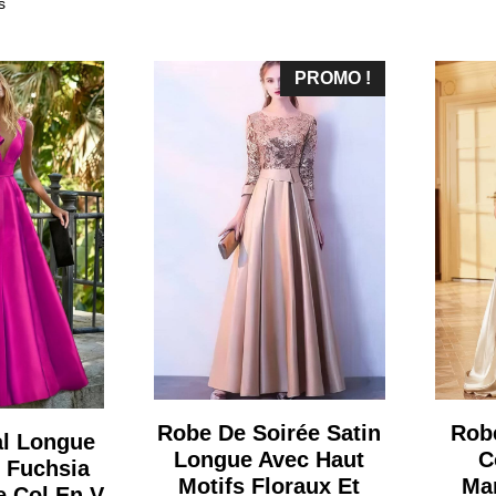
s
PROMO !
Robe De Soirée Satin
Rob
al Longue
Longue Avec Haut
C
 Fuchsia
Motifs Floraux Et
Ma
 Col En V