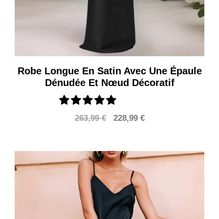
Robe Longue En Satin Avec Une Épaule
Dénudée Et Nœud Décoratif
Le
Le
263,99
€
228,99
€
prix
prix
initial
actuel
était :
est :
263,99 €.
228,99 €.