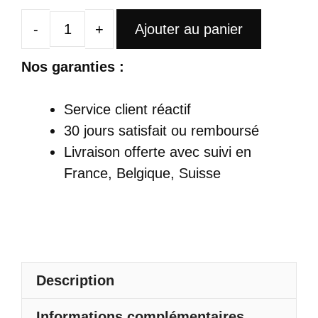
Ajouter au panier
quantité
de
Nos garanties :
Robe
Satin
Service client réactif
Longue
30 jours satisfait ou remboursé
Décolleté
Livraison offerte
avec suivi en
Plongeant
France, Belgique, Suisse
Dos
Nu
Épaules
Dénudées
Description
Informations complémentaires