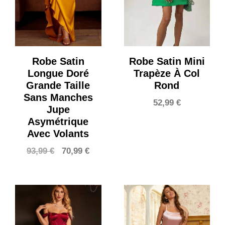
Robe Satin
Robe Satin Mini
Longue Doré
Trapèze À Col
Grande Taille
Rond
Sans Manches
52,99
€
Jupe
Asymétrique
Avec Volants
Le
Le
93,99
€
70,99
€
prix
prix
initial
actuel
était :
est :
93,99 €.
70,99 €.