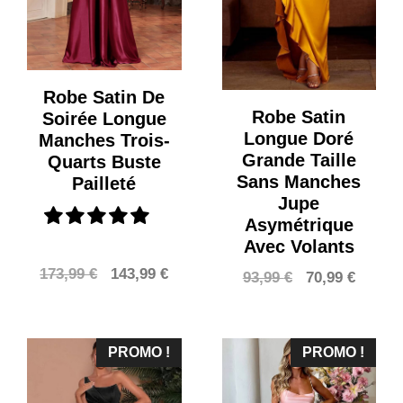
Robe Satin De
Robe Satin
Soirée Longue
Longue Doré
Manches Trois-
Grande Taille
Quarts Buste
Sans Manches
Pailleté
Jupe
Asymétrique
Avec Volants
Le
Le
173,99
€
143,99
€
Le
Le
93,99
€
70,99
€
prix
prix
prix
prix
initial
actuel
initial
actuel
était :
est :
était :
est :
PROMO !
PROMO !
173,99 €.
143,99 €.
93,99 €.
70,99 €