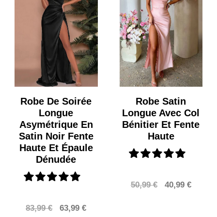
Robe De Soirée
Robe Satin
Longue
Longue Avec Col
Asymétrique En
Bénitier Et Fente
Satin Noir Fente
Haute
Haute Et Épaule
Dénudée
Le
Le
50,99
€
40,99
€
prix
prix
Le
Le
83,99
€
63,99
€
initial
actuel