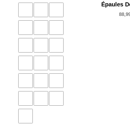
Épaules 
88,9