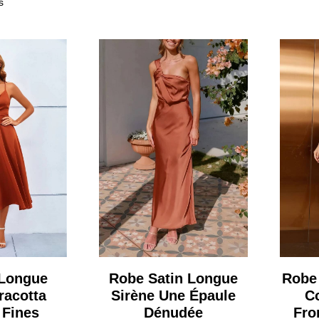
s
 Longue
Robe Satin Longue
Robe 
racotta
Sirène Une Épaule
Co
 Fines
Dénudée
Fro