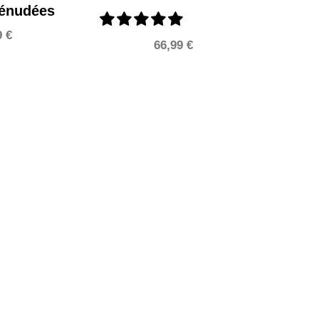
Dénudées
9
€
66,99
€