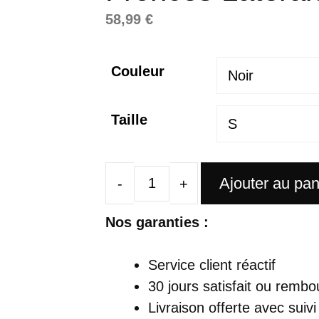
58,99
€
Couleur
Taille
Ajouter au pan
quantité
de
Nos garanties :
Robe
Satin
Service client réactif
Midi
30 jours satisfait ou rembo
Avec
Livraison offerte
avec suivi