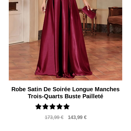
Robe Satin De Soirée Longue Manches
Trois-Quarts Buste Pailleté
Le
Le
173,99
€
143,99
€
prix
prix