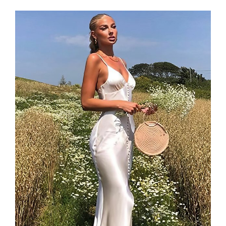
initial
actuel
était :
est :
173,99 €.
143,99 €.