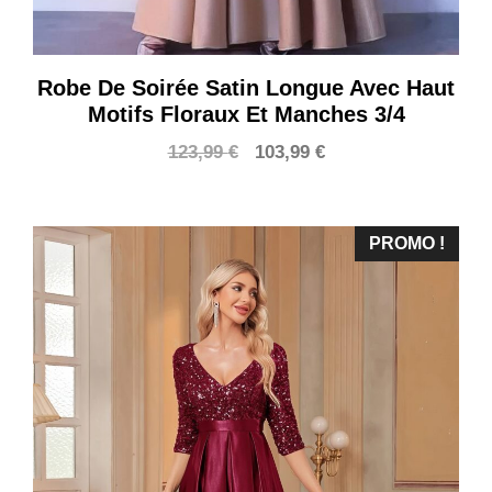
Robe De Soirée Satin Longue Avec Haut
Motifs Floraux Et Manches 3/4
Le
Le
123,99
€
103,99
€
prix
prix
initial
actuel
était :
est :
PROMO !
123,99 €.
103,99 €.