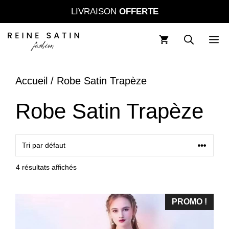
Aller
LIVRAISON
OFFERTE
au
contenu
M
Accueil
/ Robe Satin Trapèze
Robe Satin Trapèze
4 résultats affichés
PROMO !