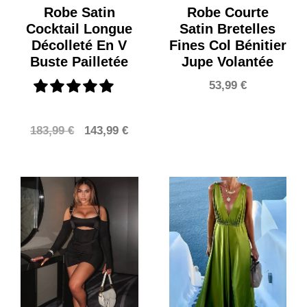
Robe Satin
Robe Courte
Cocktail Longue
Satin Bretelles
Décolleté En V
Fines Col Bénitier
Buste Pailletée
Jupe Volantée
53,99
€
Le
Le
183,99
€
143,99
€
prix
prix
initial
actuel
était :
est :
183,99 €.
143,99 €.