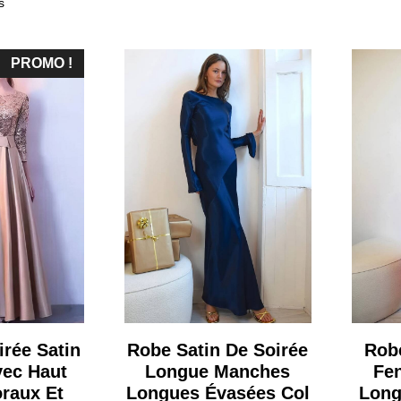
s
PROMO !
rée Satin
Robe Satin De Soirée
Rob
vec Haut
Longue Manches
Fe
oraux Et
Longues Évasées Col
Long