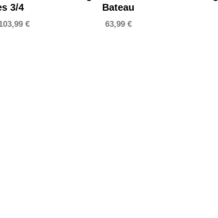
s 3/4
Bateau
Le
Le
103,99
€
63,99
€
prix
prix
initial
actuel
était :
est :
123,99 €.
103,99 €.