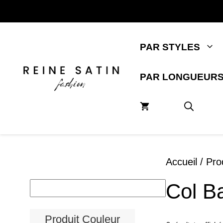
Aller
au
contenu
PAR STYLES
PAR LONGUEUR
Accueil
/ Pro
Col B
Produit Couleur