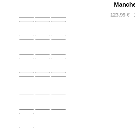
Manche
123,99
€