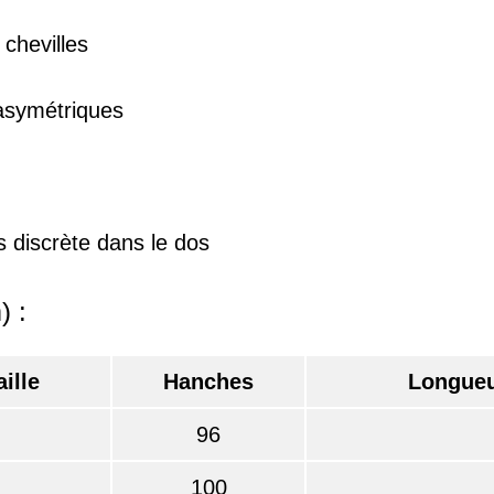
 chevilles
asymétriques
s discrète dans le dos
) :
ille
Hanches
Longueu
96
100