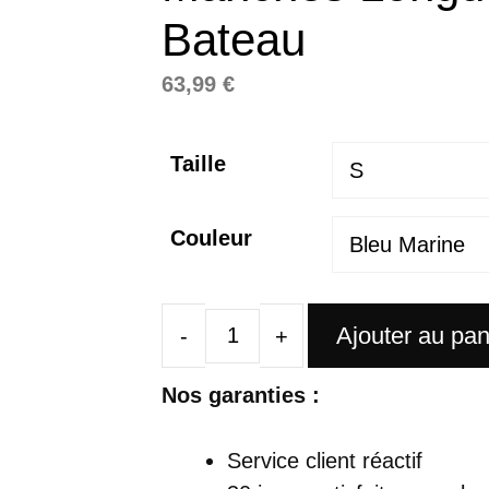
Bateau
63,99
€
Taille
Couleur
Ajouter au pan
quantité
de
Nos garanties :
Robe
Satin
Service client réactif
De