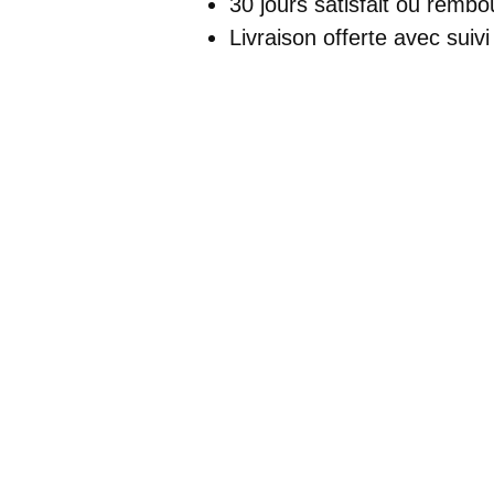
30 jours satisfait ou rembo
Soirée
Livraison offerte
avec suivi
Longue
Manches
Longues
Évasées
Col
Bateau