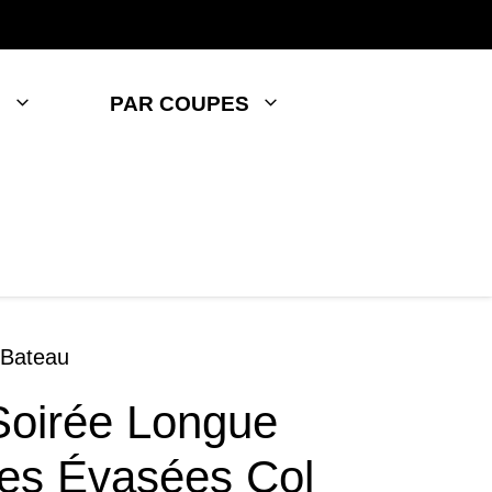
S
PAR COUPES
 Bateau
Soirée Longue
es Évasées Col