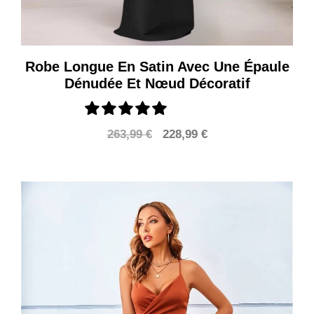
Robe Longue En Satin Avec Une Épaule
Dénudée Et Nœud Décoratif
Le
Le
263,99
€
228,99
€
prix
prix
initial
actuel
était :
est :
263,99 €.
228,99 €.