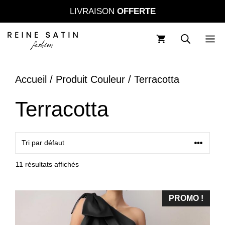
Aller
LIVRAISON
OFFERTE
au
contenu
M
Accueil
/ Produit Couleur / Terracotta
Terracotta
11 résultats affichés
PROMO !