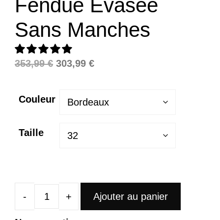
Fendue Évasée
Sans Manches
Le
Le
353,99
€
303,99
€
prix
prix
initial
actuel
Couleur
était :
est :
353,99 €.
303,99 €.
Taille
Ajouter au panier
quantité
de