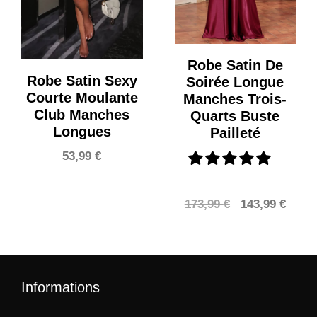
Robe Satin De
Robe Satin Sexy
Soirée Longue
Courte Moulante
Manches Trois-
Club Manches
Quarts Buste
Longues
Pailleté
53,99
€
Le
Le
173,99
€
143,99
€
prix
prix
initial
actue
était :
est :
173,99 €.
143,9
Informations