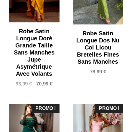
Robe Satin
Robe Satin
Longue Doré
Longue Dos Nu
Grande Taille
Col Licou
Sans Manches
Bretelles Fines
Jupe
Sans Manches
Asymétrique
78,99
€
Avec Volants
Le
Le
93,99
€
70,99
€
prix
prix
initial
actuel
était :
est :
PROMO !
PROMO !
93,99 €.
70,99 €.