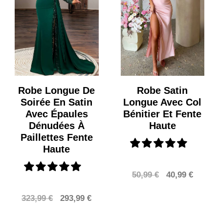
Robe Longue De
Robe Satin
Soirée En Satin
Longue Avec Col
Avec Épaules
Bénitier Et Fente
Dénudées À
Haute
Paillettes Fente
Haute
Le
Le
50,99
€
40,99
€
prix
prix
Le
Le
323,99
€
293,99
€
initial
actuel
prix
prix
était :
est :