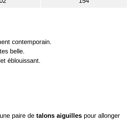
02
154
ument contemporain.
es belle.
fet éblouissant.
t une paire de
talons aiguilles
pour allonger