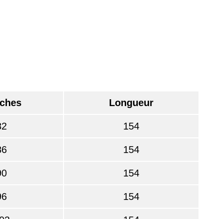
ches
Longueur
82
154
86
154
90
154
96
154