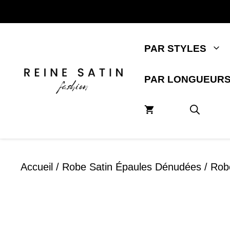
Aller
au
contenu
PAR STYLES
PAR LONGUEUR
Accueil
/
Robe Satin Épaules Dénudées
/ Robe