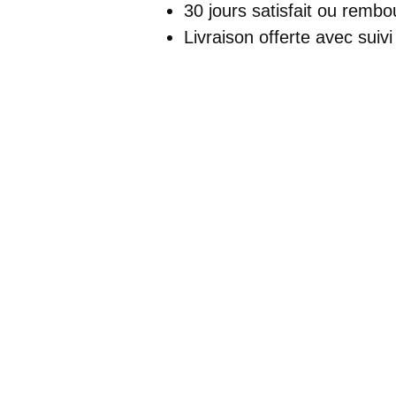
Longue
30 jours satisfait ou rembo
Bordeaux
Livraison offerte
avec suivi
Bustier
Pailleté
Avec
Fente
Et
Col
Asymétrique