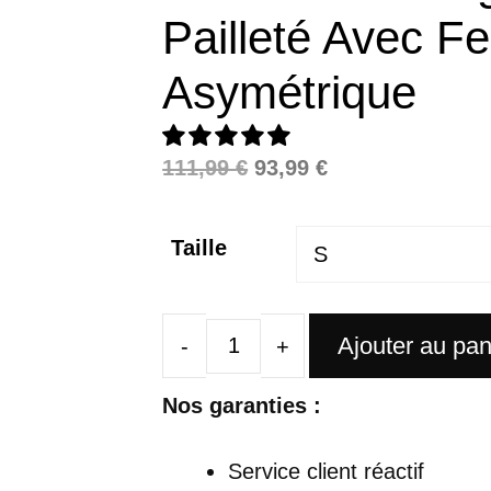
Pailleté Avec Fe
Asymétrique
Le
Le
111,99
€
93,99
€
prix
prix
initial
actuel
Taille
était :
est :
111,99 €.
93,99 €.
Ajouter au pan
quantité
de
Nos garanties :
Robe
Satin
Service client réactif