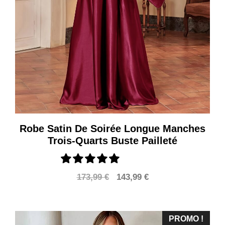
Robe Satin De Soirée Longue Manches
Trois-Quarts Buste Pailleté
Le
Le
173,99
€
143,99
€
prix
prix
initial
actuel
était :
est :
PROMO !