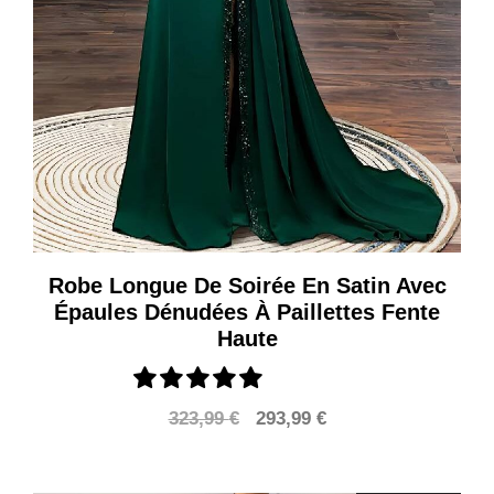
Robe Longue De Soirée En Satin Avec
Épaules Dénudées À Paillettes Fente
Haute
Le
Le
323,99
€
293,99
€
prix
prix
initial
actuel