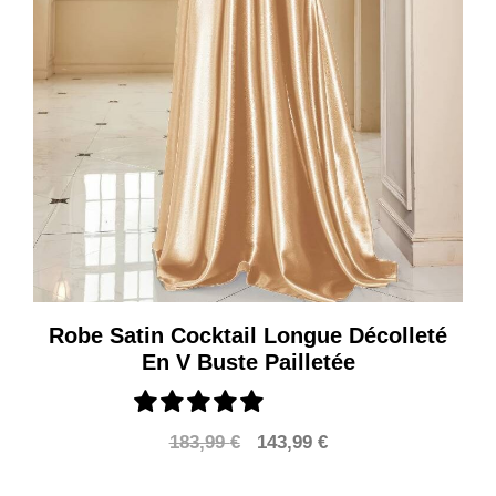
Robe Satin Cocktail Longue Décolleté
En V Buste Pailletée
Le
Le
183,99
€
143,99
€
prix
prix