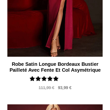
Robe Satin Longue Bordeaux Bustier
Pailleté Avec Fente Et Col Asymétrique
Le
Le
111,99
€
93,99
€
prix
prix
initial
actuel
était :
est :