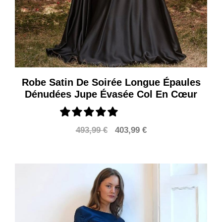
Robe Satin De Soirée Longue Épaules
Dénudées Jupe Évasée Col En Cœur
Le
Le
493,99
€
403,99
€
prix
prix
initial
actuel
était :
est :
493,99 €.
403,99 €.