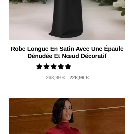
Robe Longue En Satin Avec Une Épaule
Dénudée Et Nœud Décoratif
Le
Le
263,99
€
228,99
€
prix
prix
initial
actuel
était :
est :
263,99 €.
228,99 €.