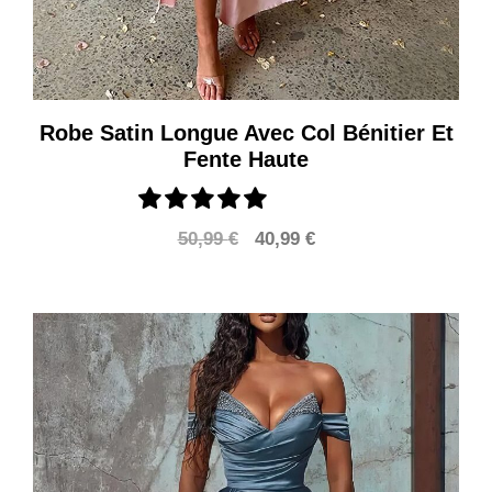
Robe Satin Longue Avec Col Bénitier Et
Fente Haute
Le
Le
50,99
€
40,99
€
prix
prix
initial
actuel
était :
est :
50,99 €.
40,99 €.