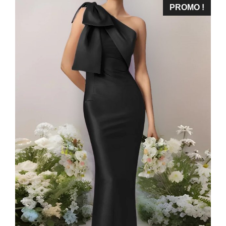
était :
est :
PROMO !
323,99 €.
293,99 €.