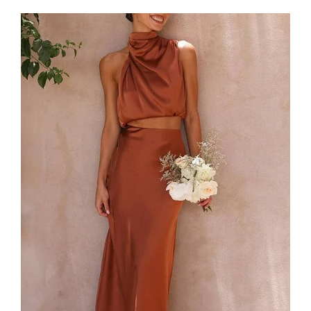
initial
actuel
était :
est :
183,99 €.
143,99 €.