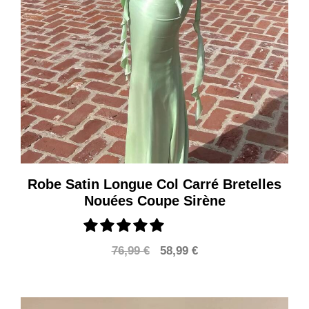
Robe Satin Longue Col Carré Bretelles
Nouées Coupe Sirène
Le
Le
76,99
€
58,99
€
prix
prix
initial
actuel
était :
est :