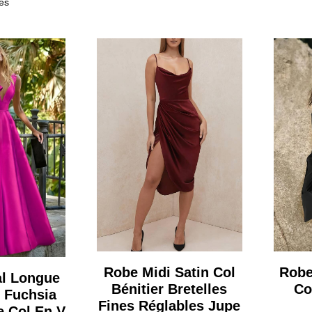
hés
Robe Midi Satin Col
Robe
al Longue
Bénitier Bretelles
Co
 Fuchsia
Fines Réglables Jupe
 Col En V