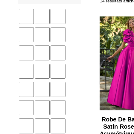
14 résultats affic
Robe De B
Satin Rose
Asymétrique