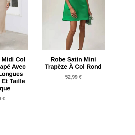
 Midi Col
Robe Satin Mini
apé Avec
Trapèze À Col Rond
Longues
52,99
€
Et Taille
ique
9
€