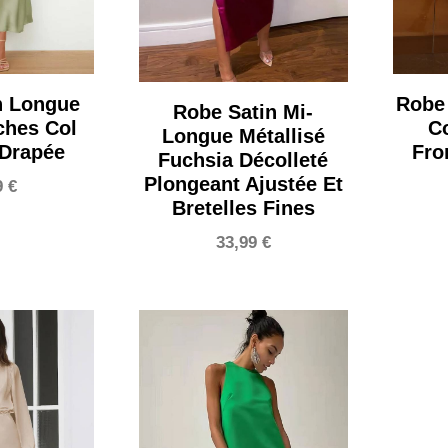
n Longue
Robe 
Robe Satin Mi-
ches Col
Co
Longue Métallisé
 Drapée
Fro
Fuchsia Décolleté
Plongeant Ajustée Et
9
€
Bretelles Fines
33,99
€