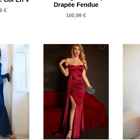
Drapée Fendue
99
€
100,99
€