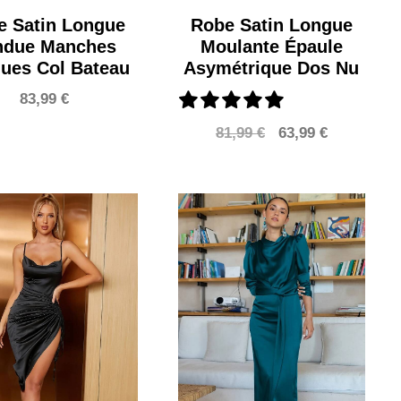
e Satin Longue
Robe Satin Longue
ndue Manches
Moulante Épaule
ues Col Bateau
Asymétrique Dos Nu
83,99
€
Le
Le
81,99
€
63,99
€
prix
prix
initial
actuel
était :
est :
81,99 €.
63,99 €.