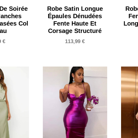
De Soirée
Robe Satin Longue
Rob
Manches
Épaules Dénudées
Fe
asées Col
Fente Haute Et
Long
eau
Corsage Structuré
9
€
113,99
€