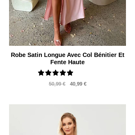
Robe Satin Longue Avec Col Bénitier Et
Fente Haute
Le
Le
50,99
€
40,99
€
prix
prix
initial
actuel
était :
est :
50,99 €.
40,99 €.