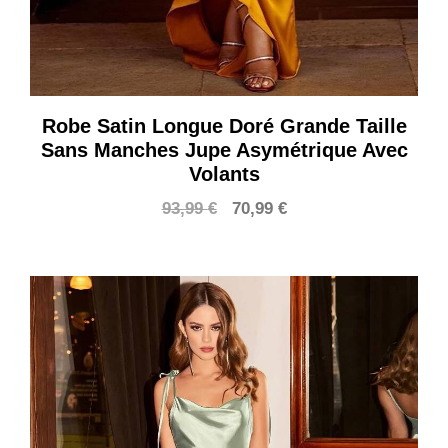
Robe Satin Longue Doré Grande Taille
Sans Manches Jupe Asymétrique Avec
Volants
Le
Le
93,99
€
70,99
€
prix
prix
initial
actuel
était :
est :
93,99 €.
70,99 €.