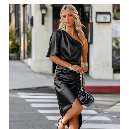
était :
est :
108,99 €.
93,99 €.