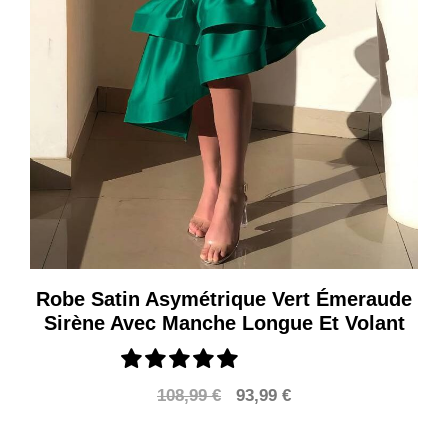
Robe Satin Asymétrique Vert Émeraude
Sirène Avec Manche Longue Et Volant
Le
Le
108,99
€
93,99
€
prix
prix
initial
actuel