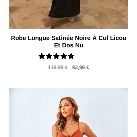
Robe Longue Satinée Noire À Col Licou
Et Dos Nu
Le
Le
118,99
€
93,99
€
prix
prix
initial
actuel
était :
est :
118,99 €.
93,99 €.