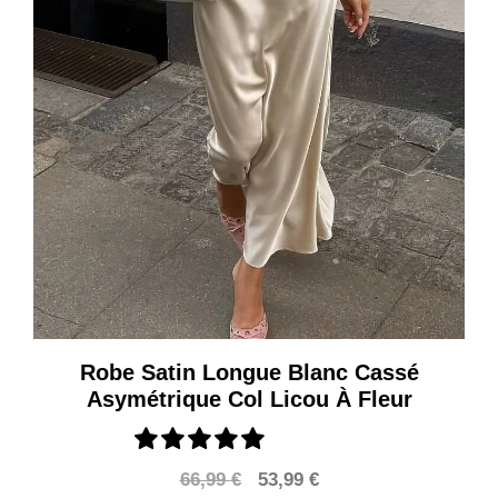
Robe Satin Longue Blanc Cassé
Asymétrique Col Licou À Fleur
Le
Le
66,99
€
53,99
€