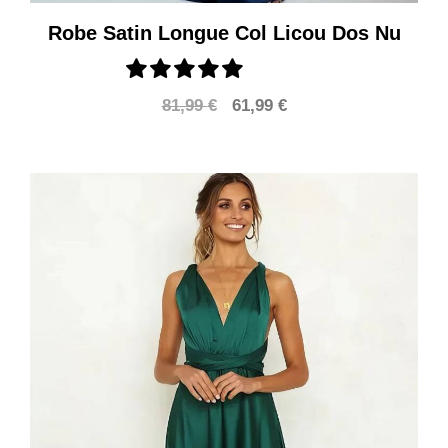
Robe Satin Longue Col Licou Dos Nu
Le
Le
81,99
€
61,99
€
prix
prix
initial
actuel
était :
est :
81,99 €.
61,99 €.