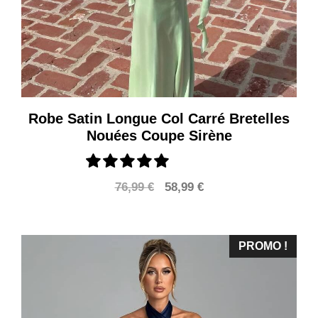
Robe Satin Longue Col Carré Bretelles
Nouées Coupe Sirène
Le
Le
76,99
€
58,99
€
prix
prix
initial
actuel
était :
est :
PROMO !
76,99 €.
58,99 €.