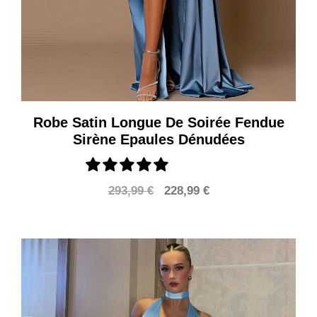
Robe Satin Longue De Soirée Fendue
Sirène Epaules Dénudées
Le
Le
293,99
€
228,99
€
prix
prix
initial
actuel
était :
est :
293,99 €.
228,99 €.