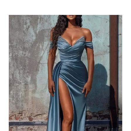
prix
prix
initial
actuel
était :
est :
66,99 €.
53,99 €.