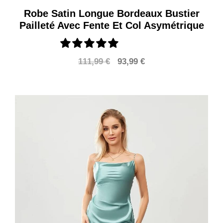
Robe Satin Longue Bordeaux Bustier
Pailleté Avec Fente Et Col Asymétrique
Le
Le
111,99
€
93,99
€
prix
prix
initial
actuel
était :
est :
111,99 €.
93,99 €.