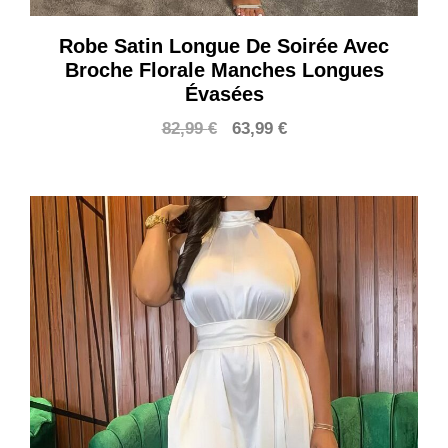
Robe Satin Longue De Soirée Avec
Broche Florale Manches Longues
Évasées
Le
Le
82,99
€
63,99
€
prix
prix
initial
actuel
était :
est :
82,99 €.
63,99 €.