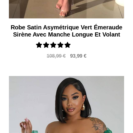
Robe Satin Asymétrique Vert Émeraude
Sirène Avec Manche Longue Et Volant
Le
Le
108,99
€
93,99
€
prix
prix
initial
actuel
était :
est :
108,99 €.
93,99 €.