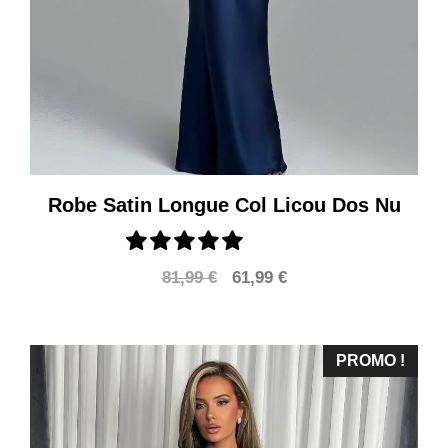
Robe Satin Longue Col Licou Dos Nu
Le
Le
81,99
€
61,99
€
prix
prix
initial
actuel
était :
est :
PROMO !
81,99 €.
61,99 €.