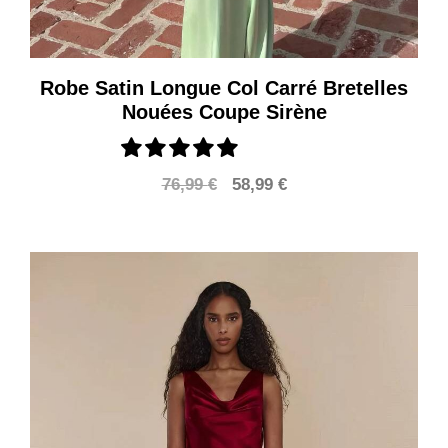
Robe Satin Longue Col Carré Bretelles
Nouées Coupe Sirène
Le
Le
76,99
€
58,99
€
prix
prix
initial
actuel
était :
est :
76,99 €.
58,99 €.