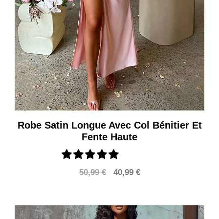
Robe Satin Longue Avec Col Bénitier Et
Fente Haute
Le
Le
50,99
€
40,99
€
prix
prix
initial
actuel
était :
est :