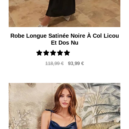
Robe Longue Satinée Noire À Col Licou
Et Dos Nu
Le
Le
118,99
€
93,99
€
prix
prix
initial
actuel
était :
est :
118,99 €.
93,99 €.