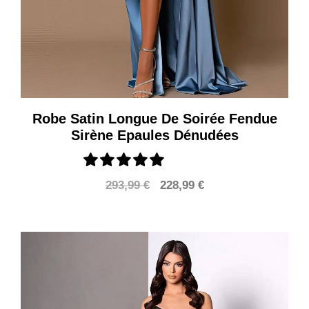
Robe Satin Longue De Soirée Fendue
Sirène Epaules Dénudées
Le
Le
293,99
€
228,99
€
prix
prix
initial
actuel
était :
est :
293,99 €.
228,99 €.