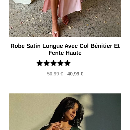
Robe Satin Longue Avec Col Bénitier Et
Fente Haute
Le
Le
50,99
€
40,99
€
prix
prix
initial
actuel
était :
est :
50,99 €.
40,99 €.