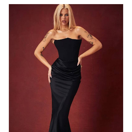
était :
est :
66,99 €.
53,99 €.