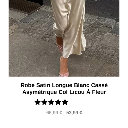
Robe Satin Longue Blanc Cassé
Asymétrique Col Licou À Fleur
Le
Le
66,99
€
53,99
€
prix
prix
initial
actuel