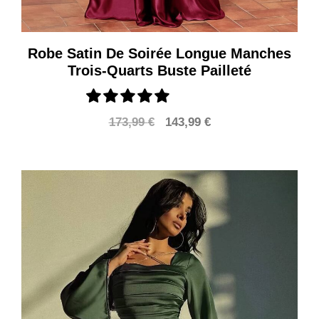
Robe Satin De Soirée Longue Manches
Trois-Quarts Buste Pailleté
Le
Le
173,99
€
143,99
€
prix
prix
initial
actuel
était :
est :
173,99 €.
143,99 €.