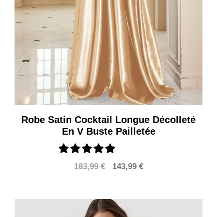
Robe Satin Cocktail Longue Décolleté
En V Buste Pailletée
Le
Le
183,99
€
143,99
€
prix
prix
initial
actuel
était :
est :
183,99 €.
143,99 €.