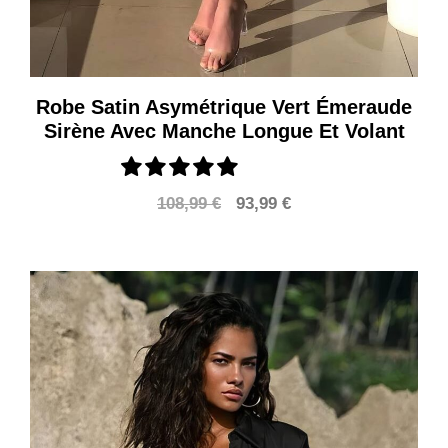
Robe Satin Asymétrique Vert Émeraude
Sirène Avec Manche Longue Et Volant
Le
Le
108,99
€
93,99
€
prix
prix
initial
actuel
était :
est :
108,99 €.
93,99 €.