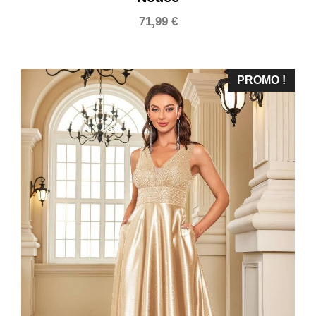
71,99
€
PROMO !