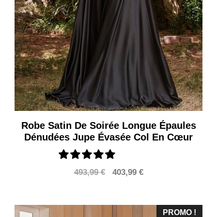
Robe Satin De Soirée Longue Épaules
Dénudées Jupe Évasée Col En Cœur
Le
Le
493,99
€
403,99
€
prix
prix
initial
actuel
était :
est :
PROMO !