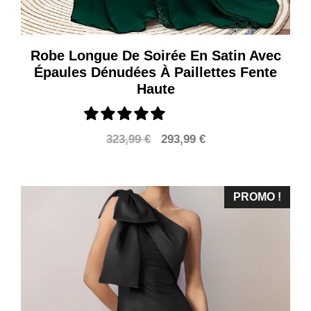
Robe Longue De Soirée En Satin Avec
Épaules Dénudées À Paillettes Fente
Haute
Le
Le
323,99
€
293,99
€
prix
prix
initial
actuel
était :
est :
PROMO !
323,99 €.
293,99 €.