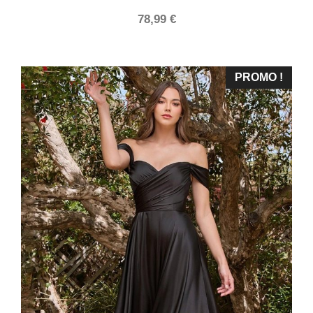
78,99
€
PROMO !