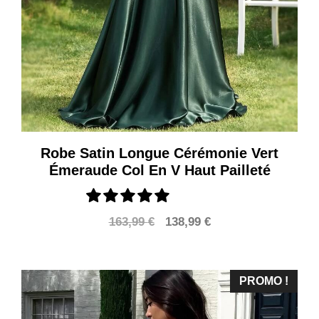
Robe Satin Longue Cérémonie Vert
Émeraude Col En V Haut Pailleté
Le
Le
163,99
€
138,99
€
prix
prix
initial
actuel
était :
est :
PROMO !
163,99 €.
138,99 €.