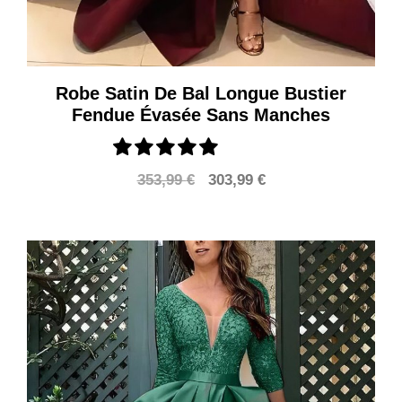
Robe Satin De Bal Longue Bustier
Fendue Évasée Sans Manches
Le
Le
353,99
€
303,99
€
prix
prix
initial
actuel
était :
est :
353,99 €.
303,99 €.